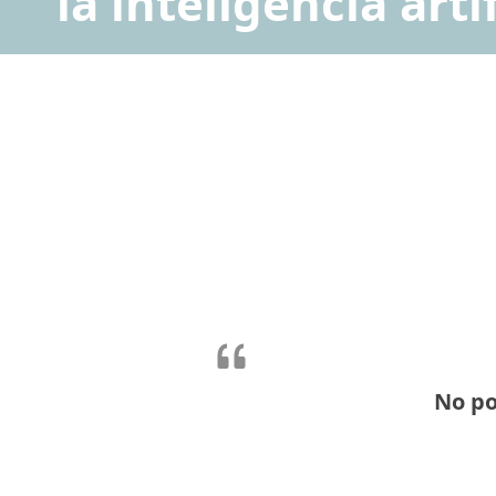
la inteligencia artif
No p