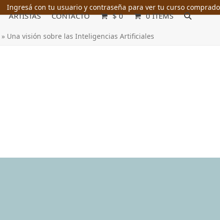
Ingresá con tu usuario y contraseña para ver tu curso comprado
ARTISTAS
CONTACTO
$
0
0 ITEMS
»
Una visión sobre las Inteligencias Artificiales