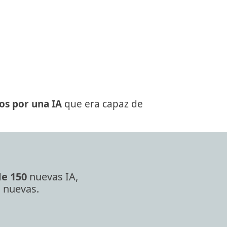
s por una IA
que era capaz de
e 150
nuevas IA,
n nuevas.