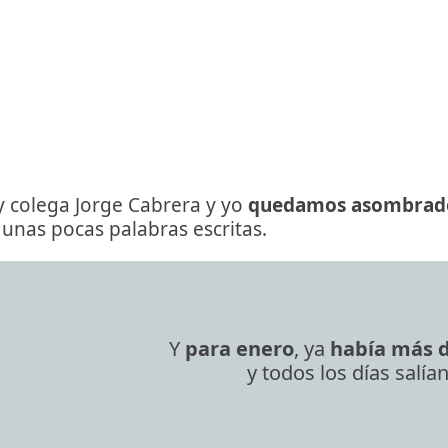
 colega Jorge Cabrera y yo
quedamos asombrado
e unas pocas palabras escritas.
Y
para enero
, ya
había más d
y todos los días salía