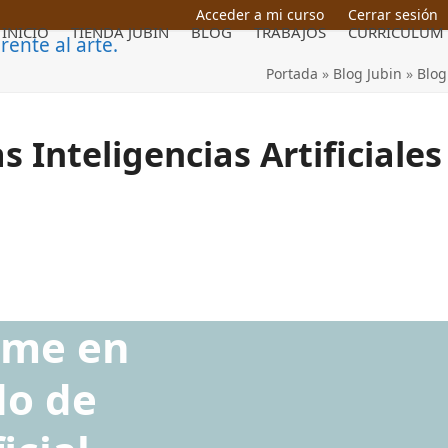
Acceder a mi curso
Cerrar sesión
INICIO
TIENDA JUBIN
BLOG
TRABAJOS
CURRICULUM
Portada
»
Blog Jubin
»
Blog
s Inteligencias Artificiales
rme en
do de