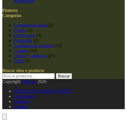
Rembrandt?
Pinterest
Categorías
Contratación anual
(2)
Cursos
(1)
Diseño web
(3)
Fotografía
(2)
Garabatos de carnaval
(13)
Guitarra
(14)
Libros y catálogos
(27)
Taller
(1)
Buscar obra o producto
Buscar
Buscar
por:
Copyright
jubin.uy
2026
PREGUNTAS FRECUENTES
Curriculum
Trabajos
Artistas
Carrito
V
a