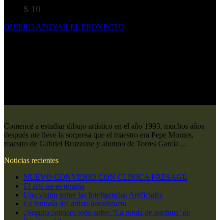
$
10
QUIERO APOYAR EL PROYECTO
Comencé a estudiar dibujo artístico en el año 1993, muchos años
después me lleve la sorpresa que el maestro era Pepe Montes,
maestro de Gabriel Bruzzone y alumno de Torres García…
Noticias recientes
NUEVO CONVENIO CON CLINICA PRESAGE
El arte no es terapia
Una visión sobre las Inteligencias Artificiales
La fantasía del artista autodidacta
¿Seguro conoces todo sobre ‘La ronda de noctuna’ de