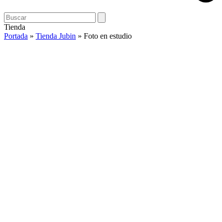
Open
Close
Search
mobile
mobile
Tienda
menu
menu
Portada
»
Tienda Jubin
»
Foto en estudio