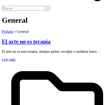
Open
Close
Search
mobile
mobile
menu
menu
General
Portada
»
General
El arte no es terapia
El arte no es una terapia, aunque pintar, esculpir o moldear barro…
Leer más