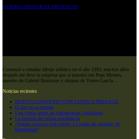
QUIERO APOYAR EL PROYECTO
Comencé a estudiar dibujo artístico en el año 1993, muchos años
después me lleve la sorpresa que el maestro era Pepe Montes,
maestro de Gabriel Bruzzone y alumno de Torres García…
Noticias recientes
NUEVO CONVENIO CON CLINICA PRESAGE
El arte no es terapia
Una visión sobre las Inteligencias Artificiales
La fantasía del artista autodidacta
¿Seguro conoces todo sobre ‘La ronda de noctuna’ de
Rembrandt?