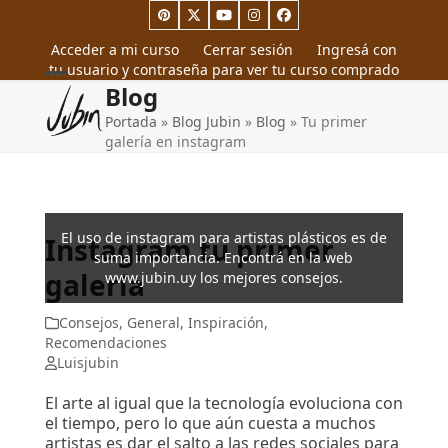
Skip
Pinterest
Twitter
YouTube
Instagram
Facebook
to
content
Acceder a mi curso
Cerrar sesión
Ingresá con
tu usuario y contraseña para ver tu curso comprado
Open
Close
Blog
mobile
mobile
Portada
»
Blog Jubin
»
Blog
»
Tu primer
menu
menu
galería en instagram
El uso de instagram para artistas plásticos es de
Instagram tu primer
suma importancia. Encontrá en la web
galería
www.jubin.uy los mejores consejos.
Consejos
,
General
,
Inspiración
,
Recomendaciones
Luisjubin
El arte al igual que la tecnología evoluciona con
el tiempo, pero lo que aún cuesta a muchos
artistas es dar el salto a las redes sociales para