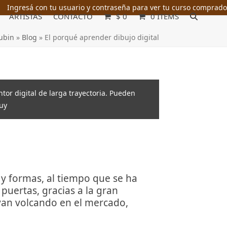
Ingresá con tu usuario y contraseña para ver tu curso comprado
ARTISTAS
CONTACTO
$
0
0 ITEMS
ubin
»
Blog
»
El porqué aprender dibujo digital
intor digital de larga trayectoria. Pueden
uy
s y formas, al tiempo que se ha
puertas, gracias a la gran
 van volcando en el mercado,
.