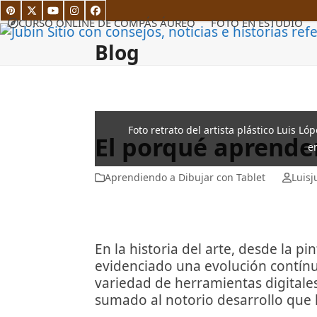
Skip
Pinterest
Twitter
YouTube
Instagram
Facebook
to
CURSO ONLINE DE COMPÁS ÁUREO
FOTO EN ESTUDIO
content
Blog
Foto retrato del artista plástico Luis Ló
El porqué aprender
e
Aprendiendo a Dibujar con Tablet
Luisj
En la historia del arte, desde la 
evidenciado una evolución contínua
variedad de herramientas digitale
sumado al notorio desarrollo que h