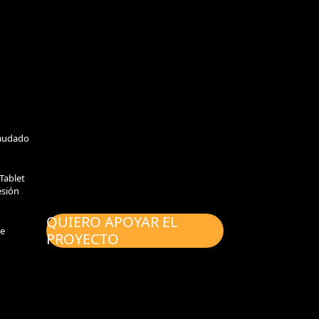
ecaudado
 Tablet
esión
QUIERO APOYAR EL
de
PROYECTO