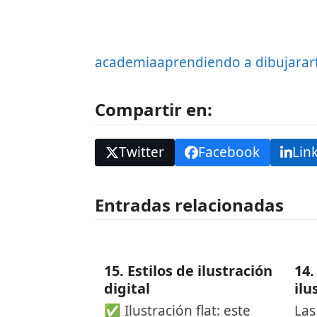
academia
aprendiendo a dibujar
ar
Compartir en:
Twitter
Facebook
Lin
Entradas relacionadas
15. Estilos de ilustración
14.
digital
ilu
✅ Ilustración flat: este
Las