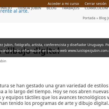
Acceder a mi curso
Cerrar sesión
INICIO
TIENDA JUBIN
BLOG
TRABAJOS
CURRICULUM
Portada
»
Blog J
pez Jubin, fotógrafo, artista, conferencista y diseñador Uruguayo. P
 dibujo digital
ncontrar más información en su sitio web www.luislopezjubin.com.
ubin
pintura se han gestado una gran variedad de estilo
 a lo largo del tiempo. Hoy se nos abren nuevas 
s y equipos táctiles que los avances tecnológicos
an tenido los programas de arte y dibujo digital