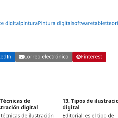
te digital
pintura
Pintura digital
software
tablet
teor
kedIn
Correo electrónico
Pinterest
 Técnicas de
13. Tipos de ilustraci
stración digital
digital
 técnicas de ilustración
Editorial: es el tipo de