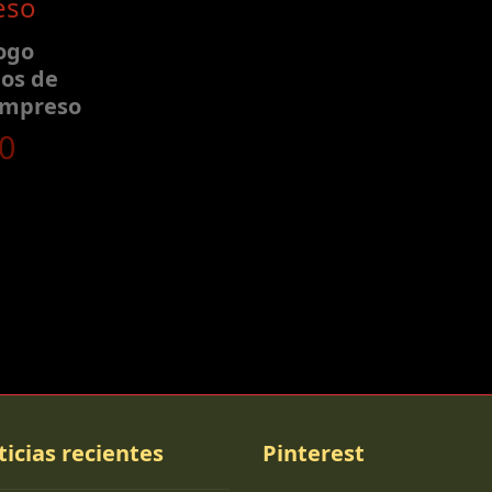
ogo
os de
impreso
0
ticias recientes
Pinterest