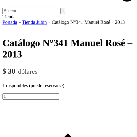
Open
Close
Search
mobile
mobile
Tienda
menu
menu
Portada
»
Tienda Jubin
»
Catálogo N°341 Manuel Rosé – 2013
Catálogo N°341 Manuel Rosé –
2013
$
30
1 disponibles (puede reservarse)
Catálogo
N°341
Manuel
Rosé
-
2013
cantidad