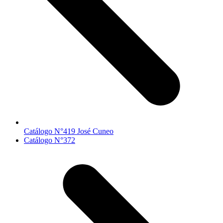
Catálogo N°419 José Cuneo
next
Catálogo N°372
post: