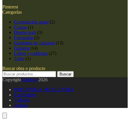
Pinterest
Categorías
Contratación anual
(2)
Cursos
(1)
Diseño web
(3)
Fotografía
(2)
Garabatos de carnaval
(13)
Guitarra
(14)
Libros y catálogos
(27)
Taller
(1)
Buscar obra o producto
Buscar
Buscar
por:
Copyright
jubin.uy
2026
PREGUNTAS FRECUENTES
Curriculum
Trabajos
Artistas
Carrito
V
a