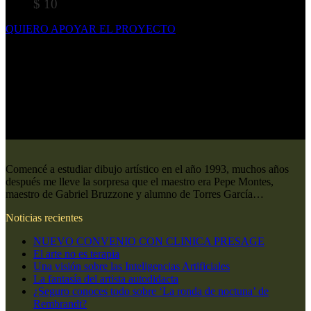
$
10
QUIERO APOYAR EL PROYECTO
Comencé a estudiar dibujo artístico en el año 1993, muchos años
después me lleve la sorpresa que el maestro era Pepe Montes,
maestro de Gabriel Bruzzone y alumno de Torres García…
Noticias recientes
NUEVO CONVENIO CON CLINICA PRESAGE
El arte no es terapia
Una visión sobre las Inteligencias Artificiales
La fantasía del artista autodidacta
¿Seguro conoces todo sobre ‘La ronda de noctuna’ de
Rembrandt?