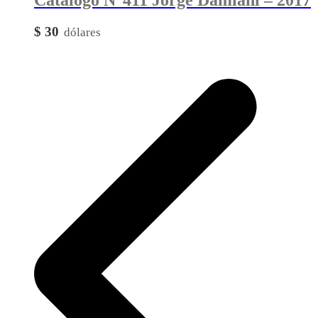
$
30
p
p