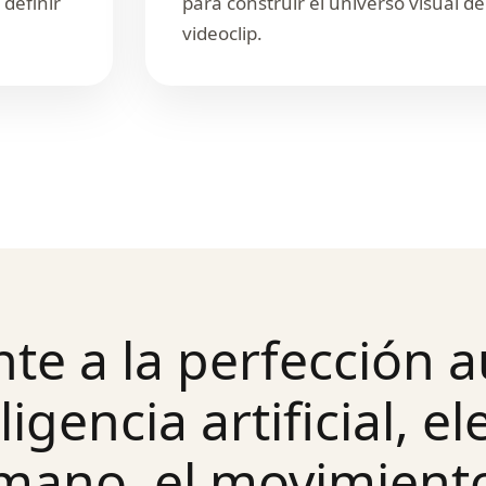
 definir
para construir el universo visual de
videoclip.
nte a la perfección 
ligencia artificial, e
ano, el movimiento 