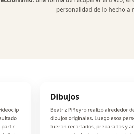
feccionismo
: una forma de recuperar el trazo, el 
personalidad de lo hecho a
Dibujos
videoclip
Beatriz Piñeyro realizó alrededor de
esultado
dibujos originales. Luego esos per
 partir
fueron recortados, preparados y 