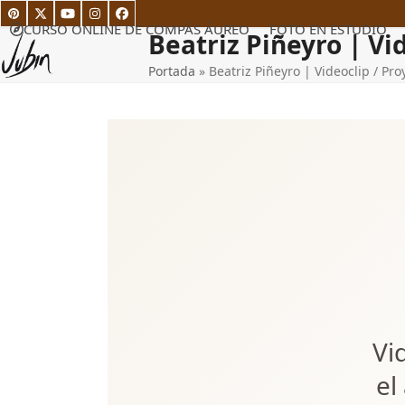
Skip
Pinterest
Twitter
YouTube
Instagram
Facebook
to
CURSO ONLINE DE COMPÁS ÁUREO
FOTO EN ESTUDIO
Beatriz Piñeyro | Vi
content
Portada
»
Beatriz Piñeyro | Videoclip / Pro
Vi
el