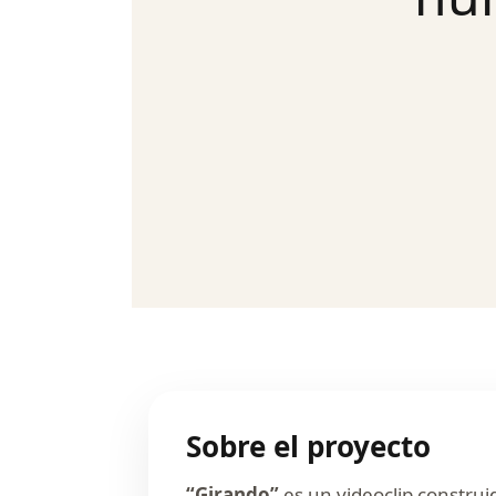
Sobre el proyecto
“Girando”
es un videoclip construi