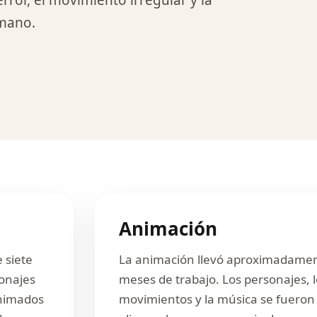
error, el movimiento irregular y la
 mano.
Animación
 siete
La animación llevó aproximadame
sonajes
meses de trabajo. Los personajes, 
animados
movimientos y la música se fueron