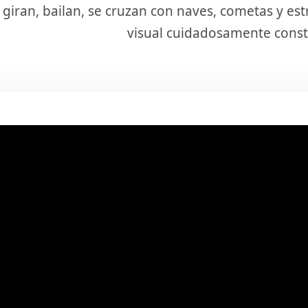
 giran, bailan, se cruzan con naves, cometas y est
visual cuidadosamente const