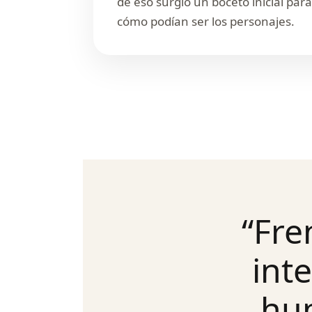
de eso surgió un boceto inicial para
cómo podían ser los personajes.
“Fre
inte
hum