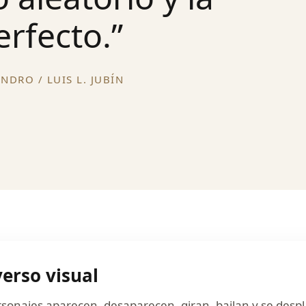
erfecto.”
NDRO / LUIS L. JUBÍN
erso visual
rsonajes aparecen, desaparecen, giran, bailan y se desp