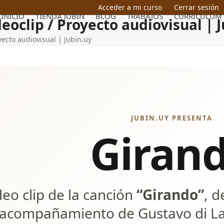
Acceder a mi curso
Cerrar sesión
INICIO
TIENDA JUBIN
BLOG
TRABAJOS
CURRICULUM
deoclip / Proyecto audiovisual | 
yecto audiovisual | Jubin.uy
JUBIN.UY PRESENTA
Giran
deo clip de la canción
“Girando”
, d
 acompañamiento de Gustavo di L