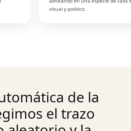
l
alineando en una especie de caos 
visual y poético.
automática de la
legimos el trazo
aleatorio y la