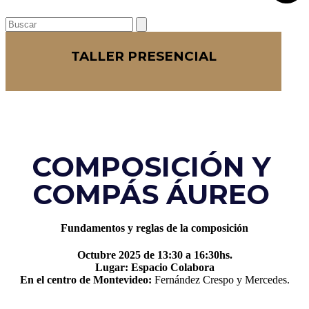
Open
Close
Search
mobile
mobile
menu
menu
TALLER PRESENCIAL
COMPOSICIÓN Y
COMPÁS ÁUREO
Fundamentos y reglas de la composición
Octubre 2025 de 13:30 a 16:30hs.
Lugar: Espacio Colabora
En el centro de Montevideo:
Fernández Crespo y Mercedes.